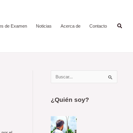
Busca
es de Examen
Noticias
Acerca de
Contacto
B
u
s
¿Quién soy?
c
a
r
p
 por el