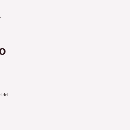
s
o
d del