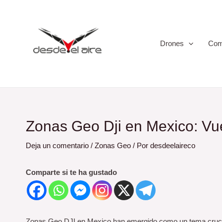
Ir
Navegación
al
de
contenido
entradas
Drones
Com
Zonas Geo Dji en Mexico: Vu
Deja un comentario
/
Zonas Geo
/ Por
desdeelaireco
Comparte si te ha gustado
Zonas Geo DJI en Mexico han emergido como un tema crucial e