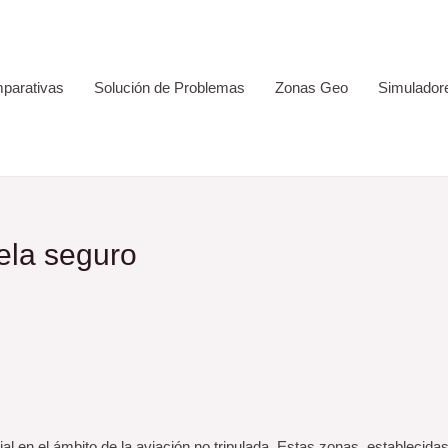
parativas
Solución de Problemas
Zonas Geo
Simulador
ela seguro
n el ámbito de la aviación no tripulada. Estas zonas, establecidas