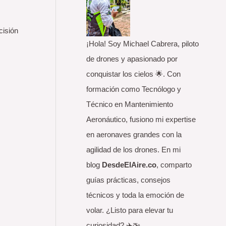
o
r
cisión
:
¡Hola! Soy Michael Cabrera, piloto
de drones y apasionado por
conquistar los cielos 🌟. Con
formación como Tecnólogo y
Técnico en Mantenimiento
Aeronáutico, fusiono mi expertise
en aeronaves grandes con la
agilidad de los drones. En mi
blog
DesdeElAire.co
, comparto
guías prácticas, consejos
técnicos y toda la emoción de
volar. ¿Listo para elevar tu
curiosidad? ✈️🚁