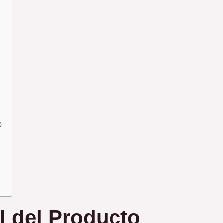
0
l del Producto