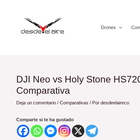
Ir
Navegación
al
de
contenido
entradas
Drones
Com
DJI Neo vs Holy Stone HS720:
Comparativa
Deja un comentario
/
Comparativas
/ Por
desdeelaireco
Comparte si te ha gustado