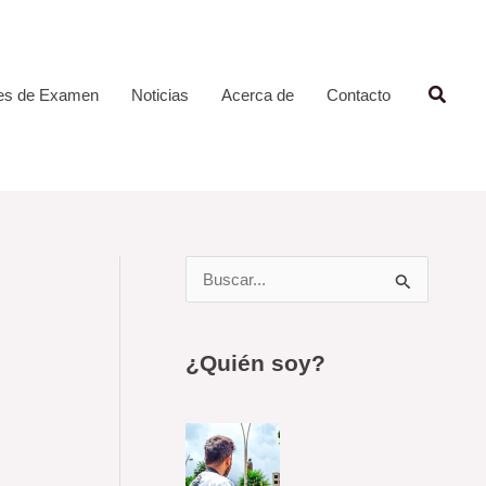
Busca
es de Examen
Noticias
Acerca de
Contacto
B
u
s
¿Quién soy?
c
a
r
p