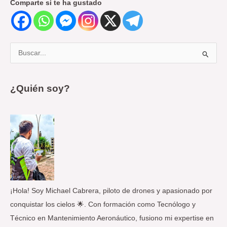
Comparte si te ha gustado
B
u
s
¿Quién soy?
c
a
r
p
o
r
:
¡Hola! Soy Michael Cabrera, piloto de drones y apasionado por
conquistar los cielos 🌟. Con formación como Tecnólogo y
Técnico en Mantenimiento Aeronáutico, fusiono mi expertise en