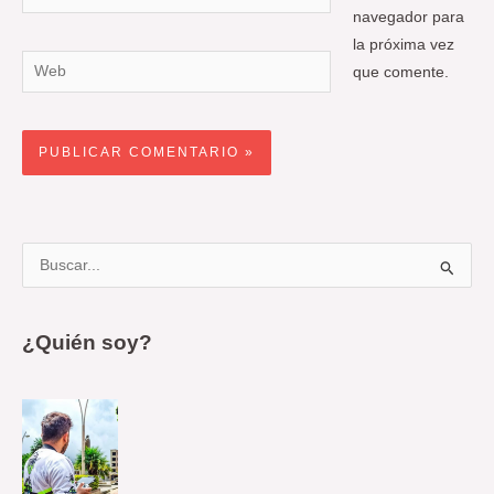
electrónico*
navegador para
la próxima vez
Web
que comente.
B
u
s
¿Quién soy?
c
a
r
p
o