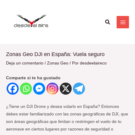
Ir
Navegación
MAI
al
de
ME
contenido
entradas
Buscar
Zonas Geo DJI en España: Vuela seguro
Deja un comentario
/
Zonas Geo
/ Por
desdeelaireco
Comparte si te ha gustado
¿Tiene un DJI Drone y desea volarlo en España? Entonces
debes estar familiarizado con las zonas geográficas de DJI, que
son áreas geográficas que limitan o restringen el vuelo de tu
aeronave en ciertos lugares por razones de seguridad o