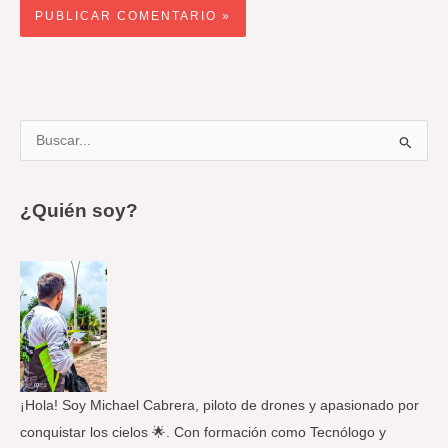
B
u
s
¿Quién soy?
c
a
r
p
o
r
:
¡Hola! Soy Michael Cabrera, piloto de drones y apasionado por
conquistar los cielos 🌟. Con formación como Tecnólogo y