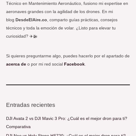
Técnico en Mantenimiento Aeronáutico, fusiono mi expertise en
aeronaves grandes con la agilidad de los drones. En mi
blog
DesdeElAire.co
, comparto guías prácticas, consejos
técnicos y toda la emoción de volar. ¿Listo para elevar tu
curiosidad? ✈️🚁
Si quieres preguntarme algo, puedes hacerlo por el apartado de
acerca de
o por mi red social
Facebook
.
Entradas recientes
DJI Avata 2 vs DJI Mavic 3 Pro: ¿Cuál es el mejor dron para ti?
Comparativa
DJI Neo vs Holy Stone HS720: ¿Cuál es el mejor dron para ti?