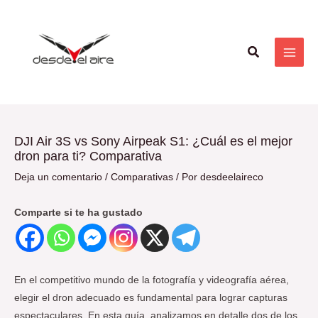
Ir
Navegación
MAI
al
de
ME
contenido
entradas
Buscar
DJI Air 3S vs Sony Airpeak S1: ¿Cuál es el mejor
dron para ti? Comparativa
Deja un comentario
/
Comparativas
/ Por
desdeelaireco
Comparte si te ha gustado
En el competitivo mundo de la fotografía y videografía aérea,
elegir el dron adecuado es fundamental para lograr capturas
espectaculares. En esta guía, analizamos en detalle dos de los