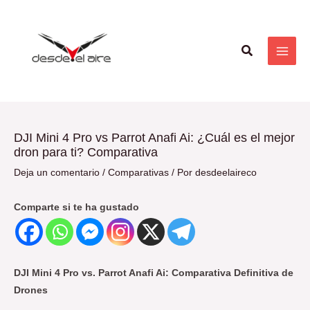
Ir
Navegación
MAI
al
de
ME
contenido
entradas
Buscar
DJI Mini 4 Pro vs Parrot Anafi Ai: ¿Cuál es el mejor
dron para ti? Comparativa
Deja un comentario
/
Comparativas
/ Por
desdeelaireco
Comparte si te ha gustado
DJI Mini 4 Pro vs. Parrot Anafi Ai: Comparativa Definitiva de
Drones