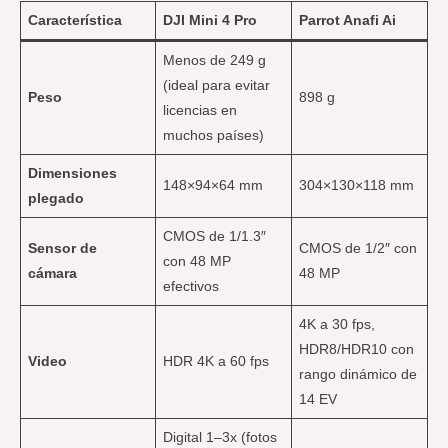
Característica
DJI Mini 4 Pro
Parrot Anafi Ai
Menos de 249 g
(ideal para evitar
Peso
898 g
licencias en
muchos países)
Dimensiones
148×94×64 mm
304×130×118 mm
plegado
CMOS de 1/1.3″
Sensor de
CMOS de 1/2″ con
con 48 MP
cámara
48 MP
efectivos
4K a 30 fps,
HDR8/HDR10 con
Video
HDR 4K a 60 fps
rango dinámico de
14 EV
Digital 1–3x (fotos