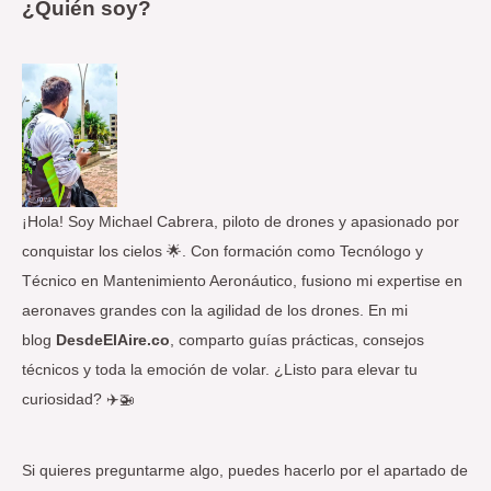
¿Quién soy?
c
a
r
p
o
r
:
¡Hola! Soy Michael Cabrera, piloto de drones y apasionado por
conquistar los cielos 🌟. Con formación como Tecnólogo y
Técnico en Mantenimiento Aeronáutico, fusiono mi expertise en
aeronaves grandes con la agilidad de los drones. En mi
blog
DesdeElAire.co
, comparto guías prácticas, consejos
técnicos y toda la emoción de volar. ¿Listo para elevar tu
curiosidad? ✈️🚁
Si quieres preguntarme algo, puedes hacerlo por el apartado de