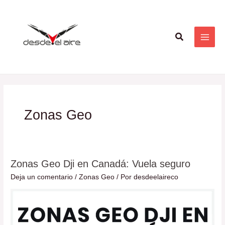
Ir
Paginación
MAI
al
de
ME
contenido
entradas
Buscar
Zonas Geo
Zonas Geo Dji en Canadá: Vuela seguro
Zonas
Geo
Deja un comentario
/
Zonas Geo
/ Por
desdeelaireco
Dji
en
Canadá: