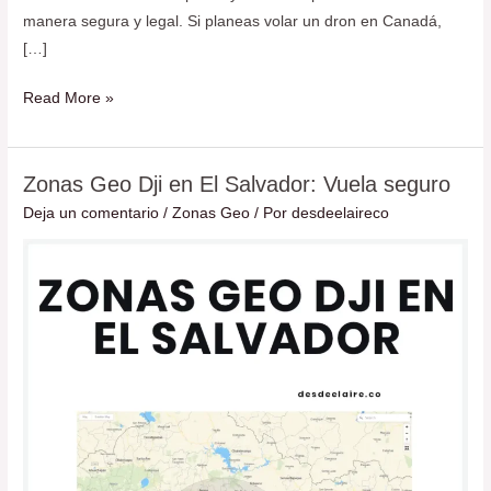
manera segura y legal. Si planeas volar un dron en Canadá,
[…]
Read More »
Zonas Geo Dji en El Salvador: Vuela seguro
Zonas
Geo
Deja un comentario
/
Zonas Geo
/ Por
desdeelaireco
Dji
en
El
Salvador:
Vuela
seguro