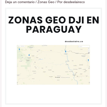
Geo
Deja un comentario
/
Zonas Geo
/ Por
desdeelaireco
Dji
en
Paraguay:
Vuela
seguro