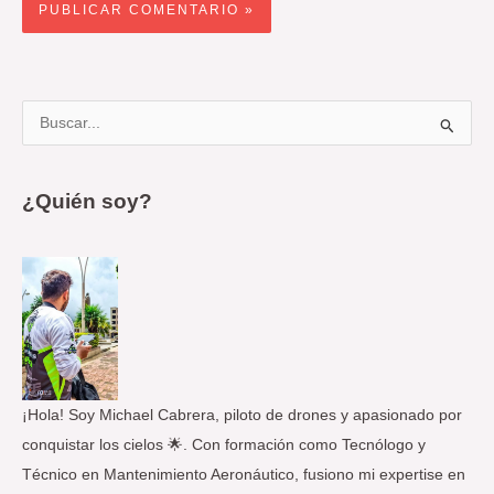
B
u
s
¿Quién soy?
c
a
r
p
o
r
:
¡Hola! Soy Michael Cabrera, piloto de drones y apasionado por
conquistar los cielos 🌟. Con formación como Tecnólogo y
Técnico en Mantenimiento Aeronáutico, fusiono mi expertise en