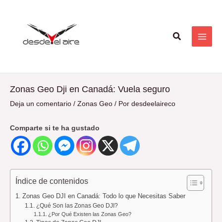
Ir
Navegación
MAI
al
de
ME
contenido
entradas
Buscar
Zonas Geo Dji en Canadá: Vuela seguro
Deja un comentario
/
Zonas Geo
/ Por
desdeelaireco
Comparte si te ha gustado
Índice de contenidos
Zonas Geo DJI en Canadá: Todo lo que Necesitas Saber
¿Qué Son las Zonas Geo DJI?
¿Por Qué Existen las Zonas Geo?