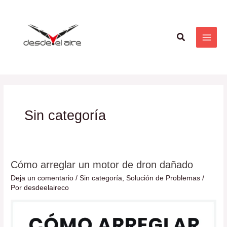
Ir
MAI
al
ME
contenido
Buscar
Sin categoría
Cómo arreglar un motor de dron dañado
Cómo
arreglar
Deja un comentario
/
Sin categoría
,
Solución de Problemas
/
Por
desdeelaireco
un
motor
de