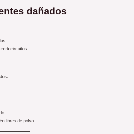
nentes dañados
los.
cortocircuitos.
dos.
do.
én libres de polvo.