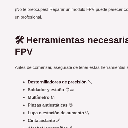
¡No te preocupes! Reparar un módulo FPV puede parecer co
un profesional.
🛠️ Herramientas necesari
FPV
Antes de comenzar, asegúrate de tener estas herramientas 
Destornilladores de precisión
🪛
Soldador y estaño
🧑‍🏭
Multímetro
🔌
Pinzas antiestáticas
🖖
Lupa o estación de aumento
🔍
Cinta aislante
🩹