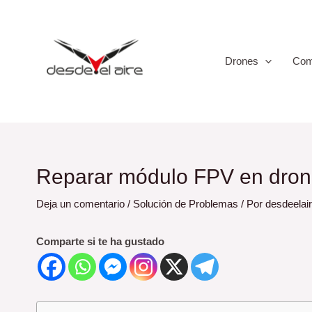
Ir
Navegación
al
de
contenido
entradas
Drones
Com
Reparar módulo FPV en dro
Deja un comentario
/
Solución de Problemas
/ Por
desdeelai
Comparte si te ha gustado