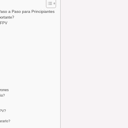
aso a Paso para Principiantes
ortante?
o FPV
rones
ia?
FPV?
ararlo?