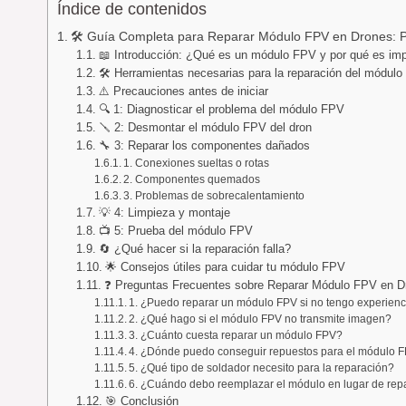
Índice de contenidos
🛠️ Guía Completa para Reparar Módulo FPV en Drones: P
📖 Introducción: ¿Qué es un módulo FPV y por qué es imp
🛠️ Herramientas necesarias para la reparación del módul
⚠️ Precauciones antes de iniciar
🔍 1: Diagnosticar el problema del módulo FPV
🪛 2: Desmontar el módulo FPV del dron
🔧 3: Reparar los componentes dañados
1. Conexiones sueltas o rotas
2. Componentes quemados
3. Problemas de sobrecalentamiento
💡 4: Limpieza y montaje
📺 5: Prueba del módulo FPV
🔄 ¿Qué hacer si la reparación falla?
🌟 Consejos útiles para cuidar tu módulo FPV
❓ Preguntas Frecuentes sobre Reparar Módulo FPV en D
1. ¿Puedo reparar un módulo FPV si no tengo experienc
2. ¿Qué hago si el módulo FPV no transmite imagen?
3. ¿Cuánto cuesta reparar un módulo FPV?
4. ¿Dónde puedo conseguir repuestos para el módulo 
5. ¿Qué tipo de soldador necesito para la reparación?
6. ¿Cuándo debo reemplazar el módulo en lugar de rep
🎯 Conclusión