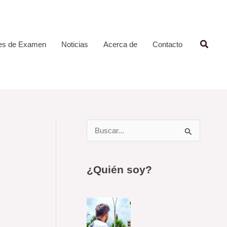
Busca
es de Examen
Noticias
Acerca de
Contacto
B
u
s
¿Quién soy?
c
a
r
p