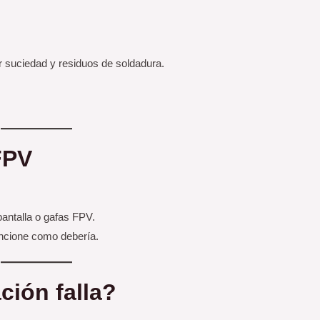
ar suciedad y residuos de soldadura.
.
FPV
pantalla o gafas FPV.
uncione como debería.
ción falla?