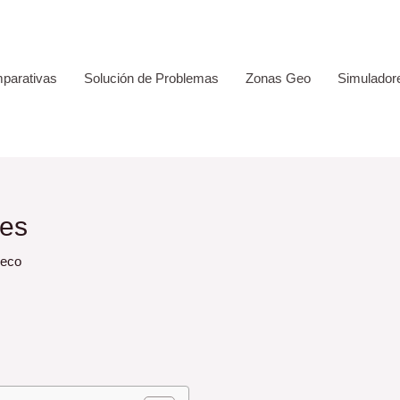
parativas
Solución de Problemas
Zonas Geo
Simulador
nes
reco