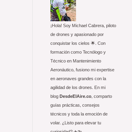
o
r
:
¡Hola! Soy Michael Cabrera, piloto
de drones y apasionado por
conquistar los cielos 🌟. Con
formación como Tecnólogo y
Técnico en Mantenimiento
Aeronáutico, fusiono mi expertise
en aeronaves grandes con la
agilidad de los drones. En mi
blog
DesdeElAire.co
, comparto
guías prácticas, consejos
técnicos y toda la emoción de
volar. ¿Listo para elevar tu
curiosidad? ✈️🚁