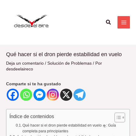
Ir
Navegación
MAI
al
de
ME
contenido
entradas
Buscar
Qué hacer si el dron pierde estabilidad en vuelo
Deja un comentario
/
Solución de Problemas
/ Por
desdeelaireco
Comparte si te ha gustado
Índice de contenidos
Qué hacer si el dron pierde estabilidad en vuelo 🛸: Guía
completa para principiantes