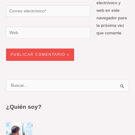
electrónico y
Correo
web en este
electrónico*
navegador para
la próxima vez
Web
que comente.
B
u
s
¿Quién soy?
c
a
r