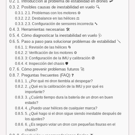
1. Introducción al problema de estabilidad en drones 🛩️
2. Posibles causas de inestabilidad en vuelo 🔍
2.1. Problemas con los motores ⚙️
2.2. Desbalance en las hélices ⚖️
2.3. Configuración de sensores incorrecta 🔧
3. Herramientas necesarias 🛠️
4. Cómo diagnosticar la inestabilidad en vuelo 🩺
5. Paso a paso para solucionar problemas de estabilidad 🪛
1: Revisión de las hélices 🌀
2: Verificación de los motores ⚙️
3: Configuración de la IMU y calibración 🧭
4: Inspección del chasis 🛡️
6. Cómo prevenir problemas futuros 🚀
7. Preguntas frecuentes (FAQ) ❓
1. ¿Por qué mi dron tiembla al despegar?
2. ¿Qué es la calibración de la IMU y por qué es
importante?
3. ¿Cuánto tiempo dura la batería de un dron en buen
estado?
4. ¿Puedo usar hélices de cualquier marca?
5. ¿Qué hago si el dron sigue siendo inestable después de
los ajustes?
6. ¿Es seguro volar un dron con pequeñas fisuras en el
chasis?