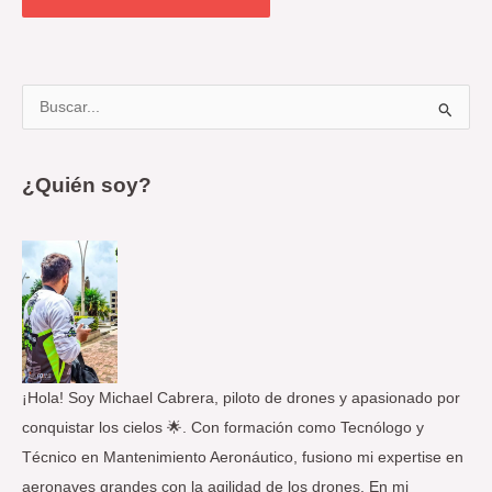
B
u
s
¿Quién soy?
c
a
r
p
o
r
:
¡Hola! Soy Michael Cabrera, piloto de drones y apasionado por
conquistar los cielos 🌟. Con formación como Tecnólogo y
Técnico en Mantenimiento Aeronáutico, fusiono mi expertise en
aeronaves grandes con la agilidad de los drones. En mi