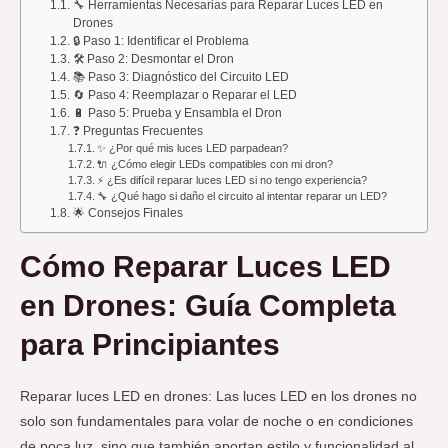
🔧 Herramientas Necesarias para Reparar Luces LED en
Drones
🔒 Paso 1: Identificar el Problema
🛠️ Paso 2: Desmontar el Dron
📚 Paso 3: Diagnóstico del Circuito LED
🔄 Paso 4: Reemplazar o Reparar el LED
🔋 Paso 5: Prueba y Ensambla el Dron
❓ Preguntas Frecuentes
✨ ¿Por qué mis luces LED parpadean?
🔌 ¿Cómo elegir LEDs compatibles con mi dron?
⚡ ¿Es difícil reparar luces LED si no tengo experiencia?
🔧 ¿Qué hago si daño el circuito al intentar reparar un LED?
🌟 Consejos Finales
Cómo Reparar Luces LED
en Drones: Guía Completa
para Principiantes
Reparar luces LED en drones: Las luces LED en los drones no
solo son fundamentales para volar de noche o en condiciones
de poca luz, sino que también aportan estilo y funcionalidad al