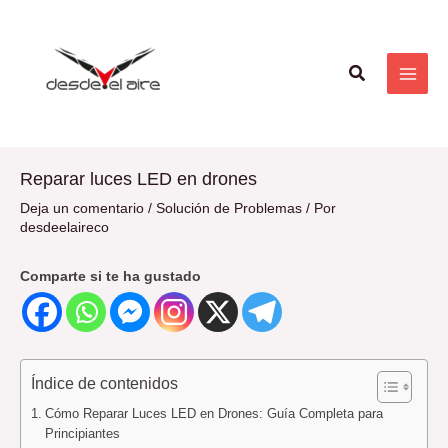
Ir
Navegación
MAI
al
de
ME
contenido
entradas
Buscar
Reparar luces LED en drones
Deja un comentario
/
Solución de Problemas
/ Por
desdeelaireco
Comparte si te ha gustado
Índice de contenidos
Cómo Reparar Luces LED en Drones: Guía Completa para
Principiantes