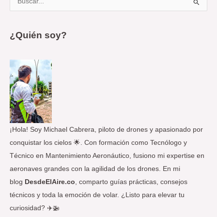
B
u
s
¿Quién soy?
c
a
r
p
o
r
:
¡Hola! Soy Michael Cabrera, piloto de drones y apasionado por
conquistar los cielos 🌟. Con formación como Tecnólogo y
Técnico en Mantenimiento Aeronáutico, fusiono mi expertise en
aeronaves grandes con la agilidad de los drones. En mi
blog
DesdeElAire.co
, comparto guías prácticas, consejos
técnicos y toda la emoción de volar. ¿Listo para elevar tu
curiosidad? ✈️🚁