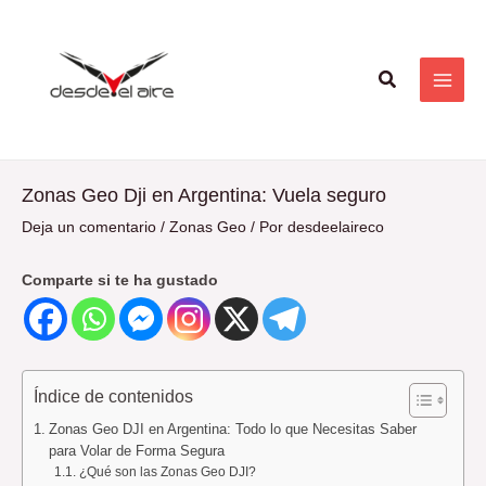
Ir
Navegación
MAI
al
de
ME
contenido
entradas
Buscar
Zonas Geo Dji en Argentina: Vuela seguro
Deja un comentario
/
Zonas Geo
/ Por
desdeelaireco
Comparte si te ha gustado
Índice de contenidos
Zonas Geo DJI en Argentina: Todo lo que Necesitas Saber
para Volar de Forma Segura
¿Qué son las Zonas Geo DJI?