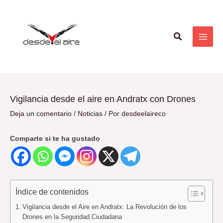
Ir
Navegación
MAI
al
de
ME
contenido
entradas
Buscar
Vigilancia desde el aire en Andratx con Drones
Deja un comentario
/
Noticias
/ Por
desdeelaireco
Comparte si te ha gustado
Índice de contenidos
Vigilancia desde el Aire en Andratx: La Revolución de los
Drones en la Seguridad Ciudadana