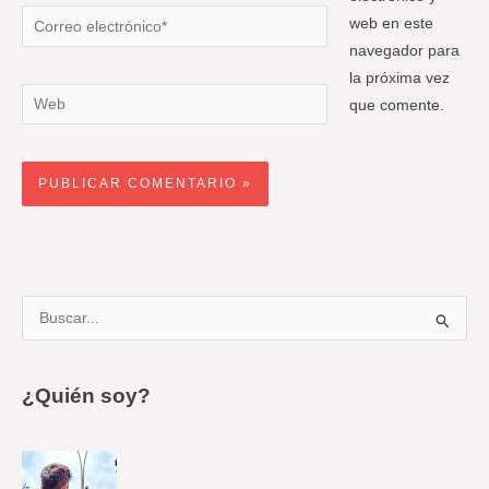
Correo
web en este
electrónico*
navegador para
la próxima vez
Web
que comente.
B
u
s
¿Quién soy?
c
a
r