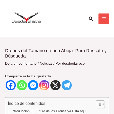
Ir
Navegación
MAI
al
de
ME
contenido
entradas
Buscar
Drones del Tamaño de una Abeja: Para Rescate y
Búsqueda
Deja un comentario
/
Noticias
/ Por
desdeelaireco
Comparte si te ha gustado
Índice de contenidos
Introducción: El Futuro de los Drones ya Está Aquí