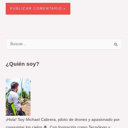
B
u
s
¿Quién soy?
c
a
r
p
o
r
:
¡Hola! Soy Michael Cabrera, piloto de drones y apasionado por
conquistar los cielos 🌟. Con formación como Tecnólogo y