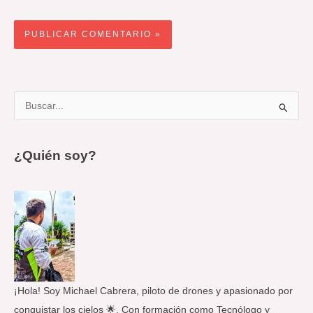
B
u
s
¿Quién soy?
c
a
r
p
o
r
:
¡Hola! Soy Michael Cabrera, piloto de drones y apasionado por
conquistar los cielos 🌟. Con formación como Tecnólogo y