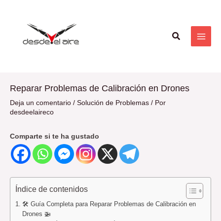
Ir
Navegación
MAI
al
de
ME
contenido
entradas
Buscar
Reparar Problemas de Calibración en Drones
Deja un comentario
/
Solución de Problemas
/ Por
desdeelaireco
Comparte si te ha gustado
Índice de contenidos
🛠️ Guía Completa para Reparar Problemas de Calibración en
Drones 🚁