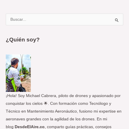
B
u
s
¿Quién soy?
c
a
r
p
o
r
:
¡Hola! Soy Michael Cabrera, piloto de drones y apasionado por
conquistar los cielos 🌟. Con formación como Tecnólogo y
Técnico en Mantenimiento Aeronáutico, fusiono mi expertise en
aeronaves grandes con la agilidad de los drones. En mi
blog
DesdeElAire.co
, comparto guías prácticas, consejos