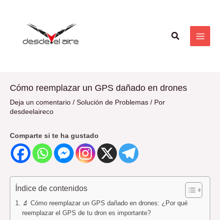
Ir
Navegación
MAI
al
de
ME
contenido
entradas
Buscar
Cómo reemplazar un GPS dañado en drones
Deja un comentario
/
Solución de Problemas
/ Por
desdeelaireco
Comparte si te ha gustado
Índice de contenidos
🔬 Cómo reemplazar un GPS dañado en drones: ¿Por qué
reemplazar el GPS de tu dron es importante?