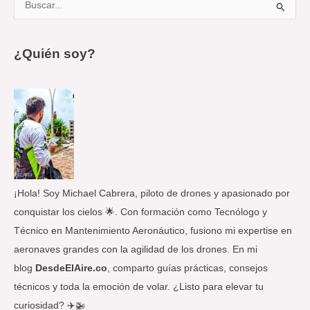
B
u
s
¿Quién soy?
c
a
r
p
o
r
:
¡Hola! Soy Michael Cabrera, piloto de drones y apasionado por
conquistar los cielos 🌟. Con formación como Tecnólogo y
Técnico en Mantenimiento Aeronáutico, fusiono mi expertise en
aeronaves grandes con la agilidad de los drones. En mi
blog
DesdeElAire.co
, comparto guías prácticas, consejos
técnicos y toda la emoción de volar. ¿Listo para elevar tu
curiosidad? ✈️🚁