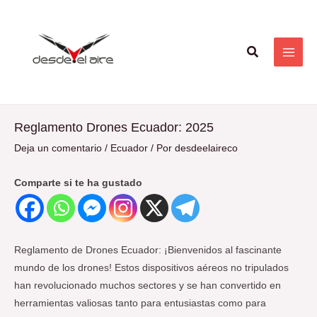
Ir
Navegación
MAI
al
de
ME
contenido
entradas
Buscar
Reglamento Drones Ecuador: 2025
Deja un comentario
/
Ecuador
/ Por
desdeelaireco
Comparte si te ha gustado
Reglamento de Drones Ecuador: ¡Bienvenidos al fascinante
mundo de los drones! Estos dispositivos aéreos no tripulados
han revolucionado muchos sectores y se han convertido en
herramientas valiosas tanto para entusiastas como para