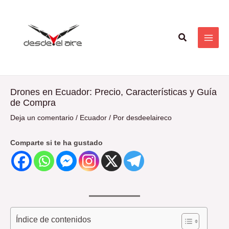
Ir
Navegación
MAI
al
de
ME
contenido
entradas
Buscar
Drones en Ecuador: Precio, Características y Guía
de Compra
Deja un comentario
/
Ecuador
/ Por
desdeelaireco
Comparte si te ha gustado
Índice de contenidos