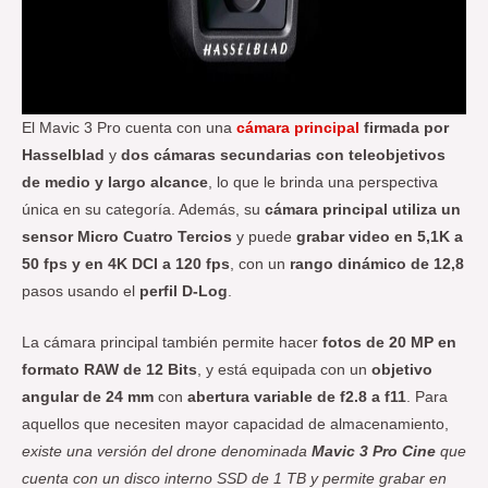
El Mavic 3 Pro cuenta con una
cámara principal
firmada por
Hasselblad
y
dos cámaras secundarias con teleobjetivos
de medio y largo
alcance
, lo que le brinda una perspectiva
única en su categoría. Además, su
cámara principal utiliza un
sensor Micro Cuatro Tercios
y puede
grabar video en 5,1K a
50 fps y en 4K DCI a 120 fps
, con un
rango dinámico de 12,8
pasos usando el
perfil D-Log
.
La cámara principal también permite hacer
fotos de 20 MP en
formato RAW de 12 Bits
, y está equipada con un
objetivo
angular de 24 mm
con
abertura variable de f2.8 a f11
. Para
aquellos que necesiten mayor capacidad de almacenamiento,
existe una versión del drone denominada
Mavic 3 Pro Cine
que
cuenta con un disco interno SSD de 1 TB y permite grabar en