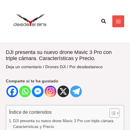
Ir
Navegación
MAI
al
de
ME
contenido
entradas
Buscar
DJI presenta su nuevo drone Mavic 3 Pro con
triple cámara. Características y Precio.
Deja un comentario
/
Drones DJI
/ Por
desdeelaireco
Comparte si te ha gustado
Índice de contenidos
DJI presenta su nuevo drone Mavic 3 Pro con triple cámara.
Características y Precio.