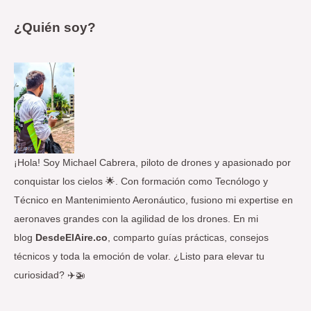
u
s
¿Quién soy?
c
a
r
p
o
r
:
¡Hola! Soy Michael Cabrera, piloto de drones y apasionado por
conquistar los cielos 🌟. Con formación como Tecnólogo y
Técnico en Mantenimiento Aeronáutico, fusiono mi expertise en
aeronaves grandes con la agilidad de los drones. En mi
blog
DesdeElAire.co
, comparto guías prácticas, consejos
técnicos y toda la emoción de volar. ¿Listo para elevar tu
curiosidad? ✈️🚁