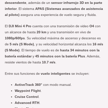
descendente
, además de un
sensor infrarrojo 3D en la parte
inferior
. El sistema
APAS (Sistemas avanzados de asistencia
al piloto)
asegura una experiencia de vuelo segura y fluida.
El
DJI Mini 4 Pro
cuenta con una transmisión de video
O4
con
un alcance de hasta
20 km
y una transmisión en vivo de
1080p/60fps
. Su velocidad máxima de ascenso y descenso es
de
5 m/s (S Mode)
, y su velocidad horizontal alcanza los
16 m/s
(S Mode)
. El tiempo de vuelo es de
hasta 34 minutos con la
batería estándar
y
45 minutos con la batería Plus
. Además,
resiste vientos de hasta
10.7 m/s
.
Entre sus funciones de
vuelo inteligentes
se incluyen:
ActiveTrack 360°
con modo manual.
Waypoint Flight
.
Cruise Control
.
Advanced RTH
.