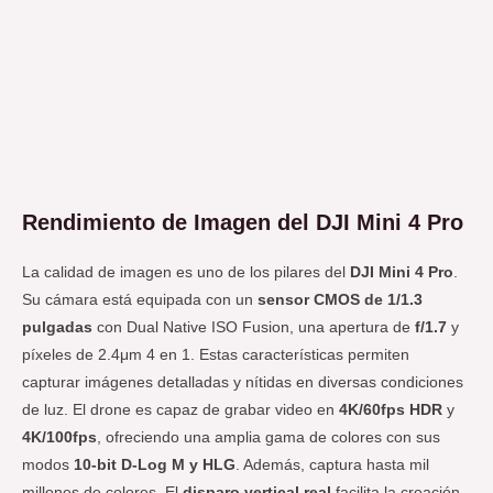
Rendimiento de Imagen del DJI Mini 4 Pro
La calidad de imagen es uno de los pilares del
DJI Mini 4 Pro
.
Su cámara está equipada con un
sensor CMOS de 1/1.3
pulgadas
con Dual Native ISO Fusion, una apertura de
f/1.7
y
píxeles de 2.4μm 4 en 1. Estas características permiten
capturar imágenes detalladas y nítidas en diversas condiciones
de luz. El drone es capaz de grabar video en
4K/60fps HDR
y
4K/100fps
, ofreciendo una amplia gama de colores con sus
modos
10-bit D-Log M y HLG
. Además, captura hasta mil
millones de colores. El
disparo vertical real
facilita la creación