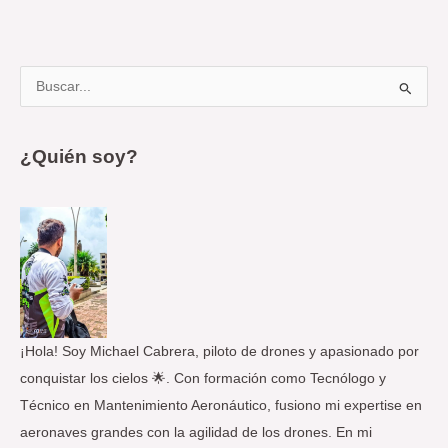
B
u
s
¿Quién soy?
c
a
r
p
o
r
:
¡Hola! Soy Michael Cabrera, piloto de drones y apasionado por
conquistar los cielos 🌟. Con formación como Tecnólogo y
Técnico en Mantenimiento Aeronáutico, fusiono mi expertise en
aeronaves grandes con la agilidad de los drones. En mi