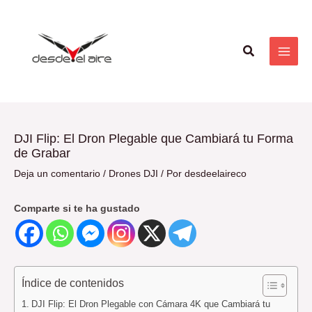
Ir
Navegación
MAI
al
de
ME
contenido
entradas
Buscar
DJI Flip: El Dron Plegable que Cambiará tu Forma
de Grabar
Deja un comentario
/
Drones DJI
/ Por
desdeelaireco
Comparte si te ha gustado
Índice de contenidos
DJI Flip: El Dron Plegable con Cámara 4K que Cambiará tu