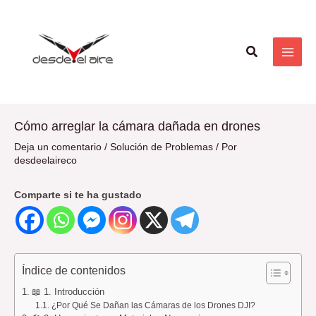
Ir
Navegación
MAI
al
de
ME
contenido
entradas
Buscar
Cómo arreglar la cámara dañada en drones
Deja un comentario
/
Solución de Problemas
/ Por
desdeelaireco
Comparte si te ha gustado
Índice de contenidos
📖 1. Introducción
¿Por Qué Se Dañan las Cámaras de los Drones DJI?