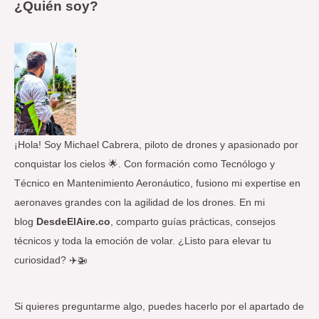
¿Quién soy?
c
a
r
p
o
r
:
¡Hola! Soy Michael Cabrera, piloto de drones y apasionado por
conquistar los cielos 🌟. Con formación como Tecnólogo y
Técnico en Mantenimiento Aeronáutico, fusiono mi expertise en
aeronaves grandes con la agilidad de los drones. En mi
blog
DesdeElAire.co
, comparto guías prácticas, consejos
técnicos y toda la emoción de volar. ¿Listo para elevar tu
curiosidad? ✈️🚁
Si quieres preguntarme algo, puedes hacerlo por el apartado de