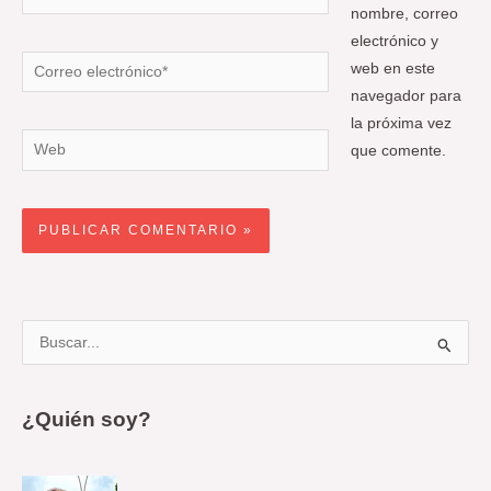
nombre, correo
electrónico y
Correo
web en este
electrónico*
navegador para
la próxima vez
Web
que comente.
B
u
s
¿Quién soy?
c
a