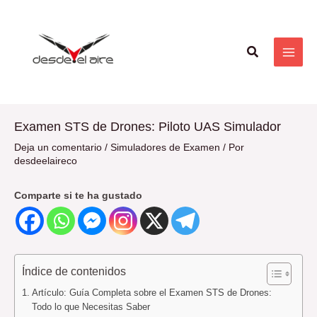
Ir
Navegación
MAI
al
de
ME
contenido
entradas
Buscar
Examen STS de Drones: Piloto UAS Simulador
Deja un comentario
/
Simuladores de Examen
/ Por
desdeelaireco
Comparte si te ha gustado
Índice de contenidos
Artículo: Guía Completa sobre el Examen STS de Drones:
Todo lo que Necesitas Saber