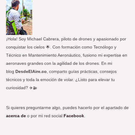
r
p
o
r
:
¡Hola! Soy Michael Cabrera, piloto de drones y apasionado por
conquistar los cielos 🌟. Con formación como Tecnólogo y
Técnico en Mantenimiento Aeronáutico, fusiono mi expertise en
aeronaves grandes con la agilidad de los drones. En mi
blog
DesdeElAire.co
, comparto guías prácticas, consejos
técnicos y toda la emoción de volar. ¿Listo para elevar tu
curiosidad? ✈️🚁
Si quieres preguntarme algo, puedes hacerlo por el apartado de
acerca de
o por mi red social
Facebook
.