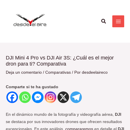
Ir
Navegación
MAI
al
de
ME
contenido
entradas
Buscar
DJI Mini 4 Pro vs DJI Air 3S: ¿Cuál es el mejor
dron para ti? Comparativa
Deja un comentario
/
Comparativas
/ Por
desdeelaireco
Comparte si te ha gustado
En el dinámico mundo de la fotografía y videografía aérea,
DJI
se destaca por sus innovadores drones que ofrecen resultados
excepcionales. En este análisis,
compararemos
en detalle el
DJI