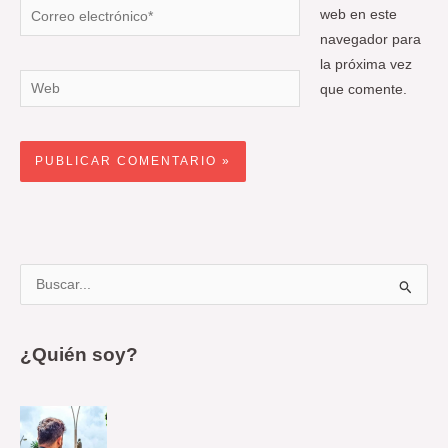
Correo
web en este
electrónico*
navegador para
la próxima vez
Web
que comente.
B
u
s
¿Quién soy?
c
a
r