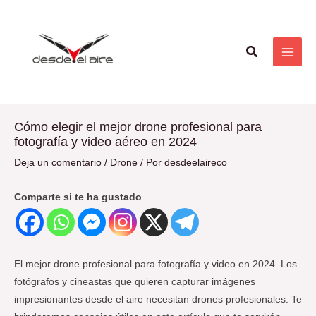
Ir
Navegación
MAI
al
de
ME
contenido
entradas
Buscar
Cómo elegir el mejor drone profesional para
fotografía y video aéreo en 2024
Deja un comentario
/
Drone
/ Por
desdeelaireco
Comparte si te ha gustado
El mejor drone profesional para fotografía y video en 2024. Los
fotógrafos y cineastas que quieren capturar imágenes
impresionantes desde el aire necesitan drones profesionales. Te