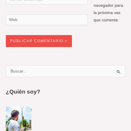
electrónico*
navegador para
la próxima vez
Web
que comente.
B
u
s
¿Quién soy?
c
a
r
p
o