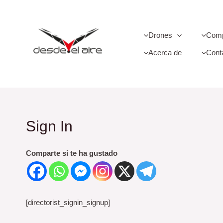
Ir
al
contenido
Drones
Comp
Acerca de
Cont
Sign In
Comparte si te ha gustado
[directorist_signin_signup]