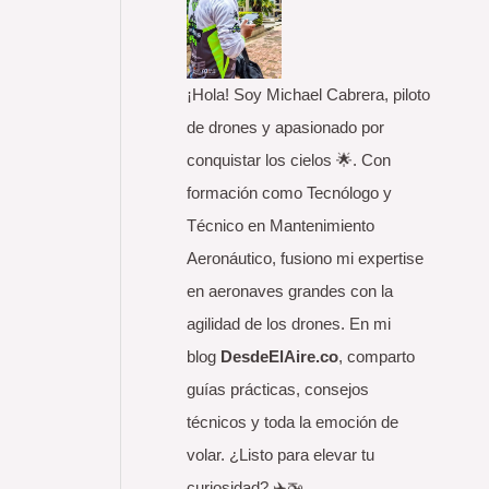
o
r
:
¡Hola! Soy Michael Cabrera, piloto
de drones y apasionado por
conquistar los cielos 🌟. Con
formación como Tecnólogo y
Técnico en Mantenimiento
Aeronáutico, fusiono mi expertise
en aeronaves grandes con la
agilidad de los drones. En mi
blog
DesdeElAire.co
, comparto
guías prácticas, consejos
técnicos y toda la emoción de
volar. ¿Listo para elevar tu
curiosidad? ✈️🚁