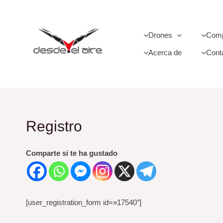
Ir
al
contenido
Drones
Comp
Acerca de
Cont
Registro
Comparte si te ha gustado
[user_registration_form id=»17540″]