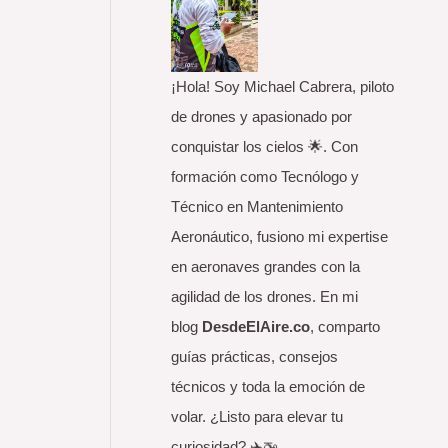
o
r
:
¡Hola! Soy Michael Cabrera, piloto
de drones y apasionado por
conquistar los cielos 🌟. Con
formación como Tecnólogo y
Técnico en Mantenimiento
Aeronáutico, fusiono mi expertise
en aeronaves grandes con la
agilidad de los drones. En mi
blog
DesdeElAire.co
, comparto
guías prácticas, consejos
técnicos y toda la emoción de
volar. ¿Listo para elevar tu
curiosidad? ✈️🚁