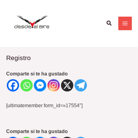
Ir
MAI
al
ME
Buscar
contenido
Registro
Comparte si te ha gustado
[ultimatemember form_id=»17554″]
Comparte si te ha gustado