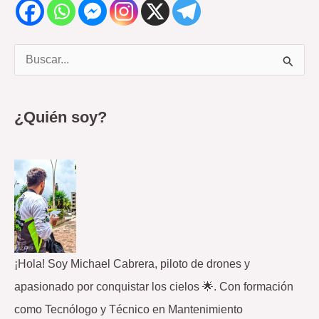
B
u
s
¿Quién soy?
c
a
r
p
o
r
¡Hola! Soy Michael Cabrera, piloto de drones y
:
apasionado por conquistar los cielos 🌟. Con formación
como Tecnólogo y Técnico en Mantenimiento