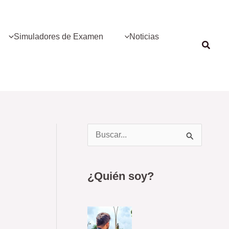
Simuladores de Examen
Noticias
Busca
B
u
s
¿Quién soy?
c
a
r