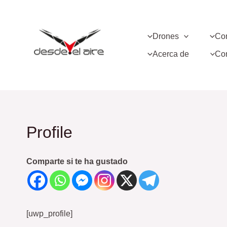
Ir
al
Drones
Co
contenido
Acerca de
Co
Profile
Comparte si te ha gustado
[uwp_profile]