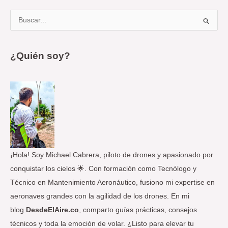
B
u
s
¿Quién soy?
c
a
r
p
o
r
:
¡Hola! Soy Michael Cabrera, piloto de drones y apasionado por
conquistar los cielos 🌟. Con formación como Tecnólogo y
Técnico en Mantenimiento Aeronáutico, fusiono mi expertise en
aeronaves grandes con la agilidad de los drones. En mi
blog
DesdeElAire.co
, comparto guías prácticas, consejos
técnicos y toda la emoción de volar. ¿Listo para elevar tu