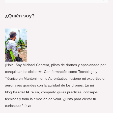
u
s
¿Quién soy?
c
a
r
p
o
r
:
¡Hola! Soy Michael Cabrera, piloto de drones y apasionado por
conquistar los cielos 🌟. Con formación como Tecnólogo y
Técnico en Mantenimiento Aeronáutico, fusiono mi expertise en
aeronaves grandes con la agilidad de los drones. En mi
blog
DesdeElAire.co
, comparto guías prácticas, consejos
técnicos y toda la emoción de volar. ¿Listo para elevar tu
curiosidad? ✈️🚁